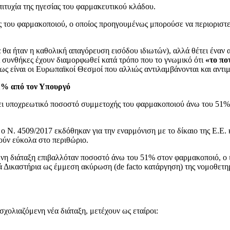
πιτυχία της ηγεσίας του φαρμακευτικού κλάδου.
 του φαρμακοποιού, ο οποίος προηγουμένως μπορούσε να περιοριστε
α θα ήταν η καθολική απαγόρευση εισόδου ιδιωτών), αλλά θέτει έναν
 συνθήκες έχουν διαμορφωθεί κατά τρόπο που το γνωμικό ότι
«το πο
πως είναι οι Ευρωπαϊκοί Θεσμοί που αλλιώς αντιλαμβάνονται και αντι
1% από τον Υπουργό
άλει υποχρεωτικό ποσοστό συμμετοχής του φαρμακοποιού άνω του 51
ο Ν. 4509/2017 εκδόθηκαν για την εναρμόνιση με το δίκαιο της Ε.Ε. 
ούν εύκολα στο περιθώριο.
νη διάταξη επιβαλλόταν ποσοστό άνω του 51% στον φαρμακοποιό, ο ιδ
κά Δικαστήρια ως έμμεση ακύρωση (de facto κατάργηση) της νομοθετ
χολιαζόμενη νέα διάταξη, μετέχουν ως εταίροι: