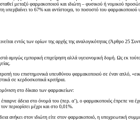
σταθεί μεταξύ φαρμακοποιού και ιδιώτη – φυσικού ή νομικού προσώπ
ώτη υπερβαίνει το 67% και αντίστοιχα, το ποσοστό του φαρμακοποιού 
νείται εντός των ορίων της αρχής της αναλογικότητας (Άρθρο 25 Συντ.
στά αμιγώς εμπορική επιχείρηση αλλά υγειονομική δομή. Ως εκ τούτο
είας.
τροπή του επιστημονικά υπευθύνου φαρμακοποιού σε έναν απλό, «εικ
στικά σε κερδοσκοπικά κριτήρια.
ρμόνιση στο δίκαιο των φαρμακείων:
 έπαιρνε άδεια στο όνομά του (περ. α’), ο φαρμακοποιός έπρεπε να 
 τον περιορίσει μέχρι και στο 0,01%.
δεια ανήκει στον ιδιώτη είτε στον φαρμακοποιό, η υποχρεωτική συμ