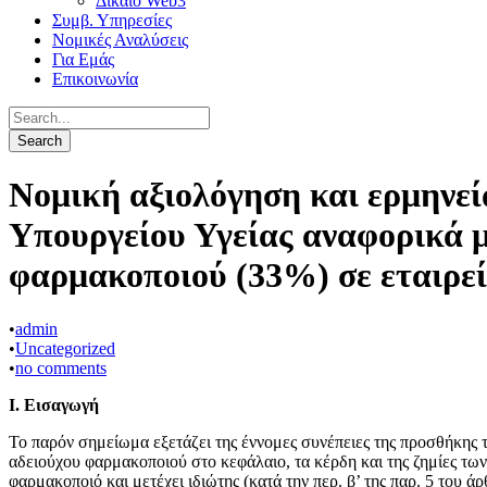
Δίκαιο Web3
Συμβ. Υπηρεσίες
Νομικές Αναλύσεις
Για Εμάς
Επικοινωνία
Νομική αξιολόγηση και ερμηνεί
Υπουργείου Υγείας αναφορικά μ
φαρμακοποιού (33%) σε εταιρε
•
admin
•
Uncategorized
•
no comments
Ι. Εισαγωγή
Το παρόν σημείωμα εξετάζει της έννομες συνέπειες της προσθήκης 
αδειούχου φαρμακοποιού στο κεφάλαιο, τα κέρδη και της ζημίες των
φαρμακοποιό και μετέχει ιδιώτης (κατά την περ. β’ της παρ. 5 του άρ