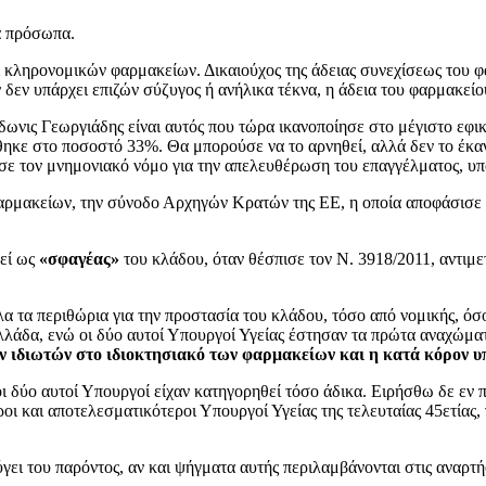
κά πρόσωπα.
ί κληρονομικών φαρμακείων. Δικαιούχος της άδειας συνεχίσεως του φ
Αν δεν υπάρχει επιζών σύζυγος ή ανήλικα τέκνα, η άδεια του φαρμακεί
ωνις Γεωργιάδης είναι αυτός που τώρα ικανοποίησε στο μέγιστο εφικ
ηκε στο ποσοστό 33%. Θα μπορούσε να το αρνηθεί, αλλά δεν το έκαν
ισε τον μνημονιακό νόμο για την απελευθέρωση του επαγγέλματος, υ
ρμακείων, την σύνοδο Αρχηγών Κρατών της ΕΕ, η οποία αποφάσισε 
θεί ως
«σφαγέας»
του κλάδου, όταν θέσπισε τον Ν. 3918/2011, αντιμε
λα τα περιθώρια για την προστασία του κλάδου, τόσο από νομικής, όσο
Ελλάδα, ενώ οι δύο αυτοί Υπουργοί Υγείας έστησαν τα πρώτα αναχώματ
ων ιδιωτών στο ιδιοκτησιακό των φαρμακείων και η κατά κόρον
οι δύο αυτοί Υπουργοί είχαν κατηγορηθεί τόσο άδικα. Ειρήσθω δε εν π
ροι και αποτελεσματικότεροι Υπουργοί Υγείας της τελευταίας 45ετίας
γει του παρόντος, αν και ψήγματα αυτής περιλαμβάνονται στις αναρτ