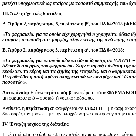
μετέχει υποχρεωτικά ως εταίρος με ποσοστό συμμετοχής τουλάχιστο
ΙΙΙ. Άλλες σχετικές διατάξεις
Α. Άρθρο 2, παράγραφος 5,
περίπτωση β’
, του ΠΔ 64/2018 (ΦΕΚ
«Τα φαρμακεία, για τα οποία είχε χορηγηθεί ή χορηγείται άδεια
εταιρείες οποιασδήποτε μορφής, πλην εκείνης της ανώνυμης εται
Β. Άρθρο 2, παράγραφος 5,
περίπτωση α’
, του ΠΔ 64/2018:
«
Τα φαρμακεία, για τα οποία δίδεται άδεια ίδρυσης σε ΙΔΙΩΤΗ –
άδειας λειτουργίας του φαρμακείου. Στην εταιρική σύνθεση της 
κεφάλαιο, τα κέρδη και τις ζημίες της εταιρείας, και ο φαρμακο
Η προϋπόθεση αυτή πρέπει υποχρεωτικά να συντρέχει καθ` όλο τ
ποσοστών».
Διευκρίνιση:
Η άνω
περίπτωση β’
αναφέρεται στον
ΦΑΡΜΑΚΟΠ
μη φαρμακοποιό – φυσικό ή νομικό πρόσωπο.
Αντίθετα, η
περίπτωση α’
αναφέρεται σε
ΙΔΙΩΤΗ
– μη φαρμακοποι
δύο φορές τον χρόνο –, με την υποχρέωση να συστήσει για την εκμ
IV
. Έναρξη ισχύος της διάταξης
Η νέα διάταξη του άρθρου 33 δεν ισχύει αναδρομικά. Ως εκ τούτου