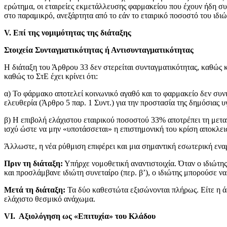
ερώτημα, οι εταιρείες εκμετάλλευσης φαρμακείου που έχουν ήδη συ
στο παραμικρό, ανεξάρτητα από το εάν το εταιρικό ποσοστό του ιδι
V
. Επί της νομιμότητας της διάταξης
Στοιχεία Συνταγματικότητας ή Αντισυνταγματικότητας
Η διάταξη του Άρθρου 33 δεν στερείται συνταγματικότητας, καθώς κι
καθώς το ΣτΕ έχει κρίνει ότι:
α) Το φάρμακο αποτελεί κοινωνικό αγαθό και το φαρμακείο δεν συνι
ελευθερία (Άρθρο 5 παρ. 1 Συντ.) για την προστασία της δημόσιας υγ
β) Η επιβολή ελάχιστου εταιρικού ποσοστού 33% αποτρέπει τη μετα
ισχύ ώστε να μην «υποτάσσεται» η επιστημονική του κρίση αποκλει
Άλλωστε, η νέα ρύθμιση επιφέρει και μια σημαντική εσωτερική ενα
Πριν τη διάταξη:
Υπήρχε νομοθετική αναντιστοιχία. Όταν ο ιδιώτης
και προσλάμβανε ιδιώτη συνεταίρο (περ. β’), ο ιδιώτης μπορούσε να
Μετά τη διάταξη:
Τα δύο καθεστώτα εξισώνονται πλήρως. Είτε η ά
ελάχιστο θεσμικό ανάχωμα.
V
Ι. Αξιολόγηση ως «Επιτυχία» του Κλάδου