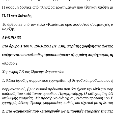
Η αφορμή δόθηκε από πληθώρα ερωτημάτων που τέθηκαν υπόψη μου,
ΙΙ. Η νέα διάταξη
Το άρθρο 33 υπό τον τίτλο «Κατώτατο όριο ποσοστού συμμετοχής το
ως εξής:
ΑΡΘΡΟ 33
Στο άρθρο 1 του ν. 1963/1991 (Α’ 138), περί της χορήγησης άδεια
επέρχονται οι ακόλουθες τροποποιήσεις: α) η μόνη παράγραφος αρ
«Άρθρο 1
Χορήγηση Άδειας Ίδρυσης Φαρμακείου
1. Άδεια ίδρυσης φαρμακείου χορηγείται: α) σε φυσικά πρόσωπα που έ
φαρμακοποιού, β) σε φυσικά πρόσωπα που δεν έχουν την ιδιότητα φ
απόφαση του κατά τόπον αρμόδιου Περιφερειάρχη. Ο κάτοχος της άδει
ανώνυμης εταιρείας. Με προεδρικό διάταγμα, μετά από πρόταση του Υπο
χορήγηση άδειας ίδρυσης φαρμακείου, καθώς και σχετικά με τη λειτο
2. Στα φαρμακεία που λειτουργούν ως εμπορικές εταιρείες της περ