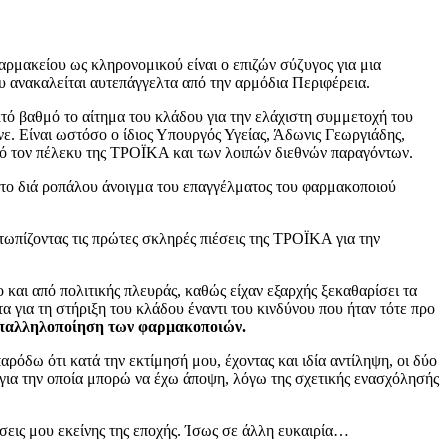
αρμακείου ως κληρονομικού είναι ο επιζών σύζυγος για μια
ου ανακαλείται αυτεπάγγελτα από την αρμόδια Περιφέρεια.
τό βαθμό το αίτημα του κλάδου για την ελάχιστη συμμετοχή του
ε. Είναι ωστόσο ο ίδιος Υπουργός Υγείας, Άδωνις Γεωργιάδης,
πό τον πέλεκυ της ΤΡΟΪΚΑ και των λοιπών διεθνών παραγόντων.
το διά ροπάλου άνοιγμα του επαγγέλματος του φαρμακοποιού
τωπίζοντας τις πρώτες σκληρές πιέσεις της ΤΡΟΪΚΑ για την
 και από πολιτικής πλευράς, καθώς είχαν εξαρχής ξεκαθαρίσει τα
α για τη στήριξη του κλάδου έναντι του κινδύνου που ήταν τότε προ
 υπαλληλοποίηση των φαρμακοποιών.
αρόδω ότι κατά την εκτίμησή μου, έχοντας και ιδία αντίληψη, οι δύο
, για την οποία μπορώ να έχω άποψη, λόγω της σχετικής ενασχόλησής
ήσεις μου εκείνης της εποχής. Ίσως σε άλλη ευκαιρία…