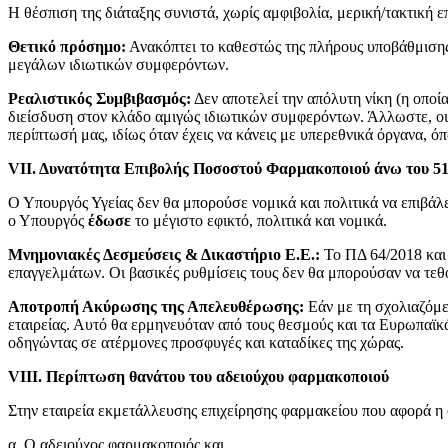
Η θέσπιση της διάταξης συνιστά, χωρίς αμφιβολία, μερική/τακτική ε
Θετικό πρόσημο:
Ανακόπτει το καθεστώς της πλήρους υποβάθμισης
μεγάλων ιδιωτικών συμφερόντων.
Ρεαλιστικός Συμβιβασμός:
Δεν αποτελεί την απόλυτη νίκη (η οποί
διείσδυση στον κλάδο αμιγώς ιδιωτικών συμφερόντων. Άλλωστε, οι
περίπτωσή μας, ιδίως όταν έχεις να κάνεις με υπερεθνικά όργανα, ό
VI
Ι. Δυνατότητα Επιβολής Ποσοστού Φαρμακοποιού άνω του 5
Ο Υπουργός Υγείας δεν θα μπορούσε νομικά και πολιτικά να επιβ
ο Υπουργός
έδωσε
το μέγιστο εφικτό, πολιτικά και νομικά.
Μνημονιακές Δεσμεύσεις & Δικαστήριο Ε.Ε.:
Το ΠΔ 64/2018 και 
επαγγελμάτων. Οι βασικές ρυθμίσεις τους δεν θα μπορούσαν να τεθ
Αποτροπή Ακύρωσης της Απελευθέρωσης:
Εάν με τη σχολιαζόμε
εταιρείας. Αυτό θα ερμηνευόταν από τους θεσμούς και τα Ευρωπαϊ
οδηγώντας σε ατέρμονες προσφυγές και καταδίκες της χώρας.
VIII
. Περίπτωση θανάτου του αδειούχου φαρμακοποιού
Στην εταιρεία εκμετάλλευσης επιχείρησης φαρμακείου που αφορά η σ
α. Ο αδειούχος φαρμακοποιός και