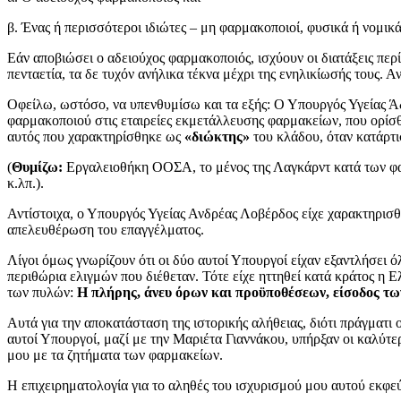
β. Ένας ή περισσότεροι ιδιώτες – μη φαρμακοποιοί, φυσικά ή νομι
Εάν αποβιώσει ο αδειούχος φαρμακοποιός, ισχύουν οι διατάξεις περ
πενταετία, τα δε τυχόν ανήλικα τέκνα μέχρι της ενηλικίωσής τους. 
Οφείλω, ωστόσο, να υπενθυμίσω και τα εξής: Ο Υπουργός Υγείας Άδ
φαρμακοποιού στις εταιρείες εκμετάλλευσης φαρμακείων, που ορίσθ
αυτός που χαρακτηρίσθηκε ως
«διώκτης»
του κλάδου, όταν κατάρτ
(
Θυμίζω:
Εργαλειοθήκη ΟΟΣΑ, το μένος της Λαγκάρντ κατά των φα
κ.λπ.).
Αντίστοιχα, ο Υπουργός Υγείας Ανδρέας Λοβέρδος είχε χαρακτηρισ
απελευθέρωση του επαγγέλματος.
Λίγοι όμως γνωρίζουν ότι οι δύο αυτοί Υπουργοί είχαν εξαντλήσει ό
περιθώρια ελιγμών που διέθεταν. Τότε είχε ηττηθεί κατά κράτος η 
των πυλών:
Η πλήρης, άνευ όρων και προϋποθέσεων, είσοδος τ
Αυτά για την αποκατάσταση της ιστορικής αλήθειας, διότι πράγματι 
αυτοί Υπουργοί, μαζί με την Μαριέτα Γιαννάκου, υπήρξαν οι καλύτε
μου με τα ζητήματα των φαρμακείων.
Η επιχειρηματολογία για το αληθές του ισχυρισμού μου αυτού εκφεύ