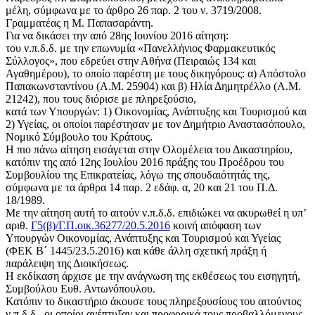
μέλη, σύμφωνα με το άρθρο 26 παρ. 2 του ν. 3719/2008.
Γραμματέας η Μ. Παπασαράντη.
Για να δικάσει την από 28ης Ιουνίου 2016 αίτηση:
του ν.π.δ.δ. με την επωνυμία «Πανελλήνιος Φαρμακευτικός
Σύλλογος», που εδρεύει στην Αθήνα (Πειραιώς 134 και
Αγαθημέρου), το οποίο παρέστη με τους δικηγόρους: α) Απόστολο
Παπακωνσταντίνου (Α.Μ. 25904) και β) Ηλία Δημητρέλλο (Α.Μ.
21242), που τους διόρισε με πληρεξούσιο,
κατά των Υπουργών: 1) Οικονομίας, Ανάπτυξης και Τουρισμού και
2) Υγείας, οι οποίοι παρέστησαν με τον Δημήτριο Αναστασόπουλο,
Νομικό Σύμβουλο του Κράτους.
Η πιο πάνω αίτηση εισάγεται στην Ολομέλεια του Δικαστηρίου,
κατόπιν της από 12ης Ιουλίου 2016 πράξης του Προέδρου του
Συμβουλίου της Επικρατείας, λόγω της σπουδαιότητάς της,
σύμφωνα με τα άρθρα 14 παρ. 2 εδάφ. α, 20 και 21 του Π.Δ.
18/1989.
Με την αίτηση αυτή το αιτούν ν.π.δ.δ. επιδιώκει να ακυρωθεί η υπ’
αριθ.
Γ5(β)/Γ.Π.οικ.36277/20.5.2016
κοινή απόφαση των
Υπουργών Οικονομίας, Ανάπτυξης και Τουρισμού και Υγείας
(ΦΕΚ Β΄ 1445/23.5.2016) και κάθε άλλη σχετική πράξη ή
παράλειψη της Διοικήσεως.
Η εκδίκαση άρχισε με την ανάγνωση της εκθέσεως του εισηγητή,
Συμβούλου Ευθ. Αντωνόπουλου.
Κατόπιν το δικαστήριο άκουσε τους πληρεξουσίους του αιτούντος
ν.π.δ.δ., οι οποίοι ανέπτυξαν και προφορικά τους προβαλλόμενους