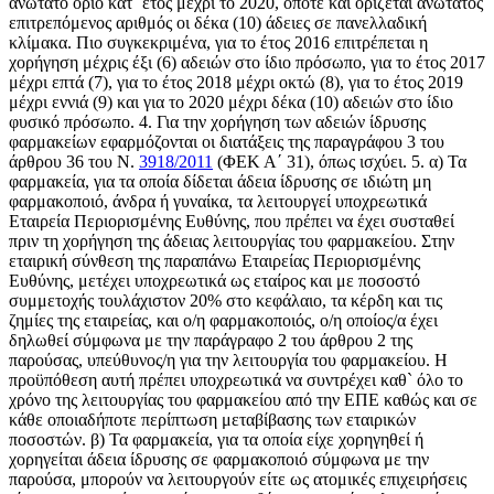
ανώτατο όριο κατ` έτος μέχρι το 2020, οπότε και ορίζεται ανώτατος
επιτρεπόμενος αριθμός οι δέκα (10) άδειες σε πανελλαδική
κλίμακα. Πιο συγκεκριμένα, για το έτος 2016 επιτρέπεται η
χορήγηση μέχρις έξι (6) αδειών στο ίδιο πρόσωπο, για το έτος 2017
μέχρι επτά (7), για το έτος 2018 μέχρι οκτώ (8), για το έτος 2019
μέχρι εννιά (9) και για το 2020 μέχρι δέκα (10) αδειών στο ίδιο
φυσικό πρόσωπο. 4. Για την χορήγηση των αδειών ίδρυσης
φαρμακείων εφαρμόζονται οι διατάξεις της παραγράφου 3 του
άρθρου 36 του Ν.
3918/2011
(ΦΕΚ Α΄ 31), όπως ισχύει. 5. α) Τα
φαρμακεία, για τα οποία δίδεται άδεια ίδρυσης σε ιδιώτη μη
φαρμακοποιό, άνδρα ή γυναίκα, τα λειτουργεί υποχρεωτικά
Εταιρεία Περιορισμένης Ευθύνης, που πρέπει να έχει συσταθεί
πριν τη χορήγηση της άδειας λειτουργίας του φαρμακείου. Στην
εταιρική σύνθεση της παραπάνω Εταιρείας Περιορισμένης
Ευθύνης, μετέχει υποχρεωτικά ως εταίρος και με ποσοστό
συμμετοχής τουλάχιστον 20% στο κεφάλαιο, τα κέρδη και τις
ζημίες της εταιρείας, και ο/η φαρμακοποιός, ο/η οποίος/α έχει
δηλωθεί σύμφωνα με την παράγραφο 2 του άρθρου 2 της
παρούσας, υπεύθυνος/η για την λειτουργία του φαρμακείου. Η
προϋπόθεση αυτή πρέπει υποχρεωτικά να συντρέχει καθ` όλο το
χρόνο της λειτουργίας του φαρμακείου από την ΕΠΕ καθώς και σε
κάθε οποιαδήποτε περίπτωση μεταβίβασης των εταιρικών
ποσοστών. β) Τα φαρμακεία, για τα οποία είχε χορηγηθεί ή
χορηγείται άδεια ίδρυσης σε φαρμακοποιό σύμφωνα με την
παρούσα, μπορούν να λειτουργούν είτε ως ατομικές επιχειρήσεις