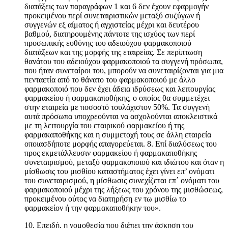
διατάξεις των παραγράφων 1 και 6 δεν έχουν εφαρμογήν
προκειμένου περί συνεταιριστικών μεταξύ συζύγων ή
συγγενών εξ αίματος ή αγχιστείας μέχρι και δευτέρου
βαθμού, διατηρουμένης πάντοτε της ισχύος των περί
προσωπικής ευθύνης του αδειούχου φαρμακοποιού
διατάξεων και της μορφής της εταιρείας. Σε περίπτωση
θανάτου του αδειούχου φαρμακοποιού τα συγγενή πρόσωπα,
που ήταν συνεταίροι του, μπορούν να συνεταιρίζονται για μια
πενταετία από το θάνατο του φαρμακοποιού με άλλο
φαρμακοποιό που δεν έχει άδεια ιδρύσεως και λειτουργίας
φαρμακείου ή φαρμακαποθήκης, ο οποίος θα συμμετέχει
στην εταιρεία με ποσοστό τουλάχιστον 50%. Τα συγγενή
αυτά πρόσωπα υποχρεούνται να ασχολούνται αποκλειστικά
με τη λειτουργία του εταιρικού φαρμακείου ή της
φαρμακαποθήκης και η συμμετοχή τους σε άλλη εταιρεία
οποιασδήποτε μορφής απαγορεύεται. 8. Επί διαλύσεως του
προς εκμετάλλευσιν φαρμακείου ή φαρμακαποθήκης
συνεταιρισμού, μεταξύ φαρμακοποιού και ιδιώτου και όταν η
μίσθωσις του μισθίου καταστήματος έχει γίνει επ’ ονόματι
του συνεταιρισμού, η μίσθωσις συνεχίζεται επ΄ ονόματι του
φαρμακοποιού μέχρι της λήξεως του χρόνου της μισθώσεως,
προκειμένου ούτος να διατηρήση εν τω μισθίω το
φαρμακείον ή την φαρμακαποθήκην του».
10. Επειδή, η νομοθεσία που διέπει την άσκηση του