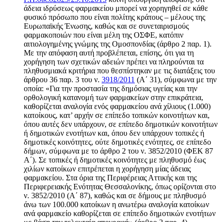
άδεια ιδρύσεως φαρμακείου μπορεί να χορηγηθεί σε κάθε
φυσικό πρόσωπο που είναι πολίτης κράτους – μέλους της
Ευρωπαϊκής Ένωσης, καθώς και σε συνεταιρισμούς
φαρμακοποιών που είναι μέλη της ΟΣΦΕ, κατόπιν
αιτιολογημένης γνώμης της Ομοσπονδίας (άρθρο 2 παρ. 1).
Με την απόφαση αυτή προβλέπεται, επίσης, ότι για τη
χορήγηση των σχετικών αδειών πρέπει να πληρούνται τα
πληθυσμιακά κριτήρια που θεσπίστηκαν με τις διατάξεις του
άρθρου 36 παρ. 3 του ν.
3918/2011
(Α΄ 31), σύμφωνα με την
οποία: «Για την προστασία της δημόσιας υγείας και την
ορθολογική κατανομή των φαρμακείων στην επικράτεια,
καθορίζεται αναλογία ενός φαρμακείου ανά χίλιους (1.000)
κατοίκους, κατ’ αρχήν σε επίπεδο τοπικών κοινοτήτων και,
όπου αυτές δεν υπάρχουν, σε επίπεδο δημοτικών κοινοτήτων
ή δημοτικών ενοτήτων και, όπου δεν υπάρχουν τοπικές ή
δημοτικές κοινότητες, ούτε δημοτικές ενότητες, σε επίπεδο
δήμων, σύμφωνα με το άρθρο 2 του ν. 3852/2010 (ΦΕΚ 87
Α΄). Σε τοπικές ή δημοτικές κοινότητες με πληθυσμό έως
χιλίων κατοίκων επιτρέπεται η χορήγηση μίας άδειας
φαρμακείου. Στα όρια της Περιφέρειας Αττικής και της
Περιφερειακής Ενότητας Θεσσαλονίκης, όπως ορίζονται στο
ν. 3852/2010 (Α΄ 87), καθώς και σε δήμους με πληθυσμό
άνω των 100.000 κατοίκων η ανωτέρω αναλογία κατοίκων
ανά φαρμακείο καθορίζεται σε επίπεδο δημοτικών ενοτήτων