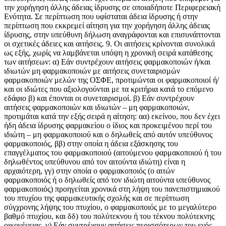
την χορήγηση άλλης άδειας ίδρυσης σε οποιαδήποτε Περιφερειακή
Ενότητα. Σε περίπτωση που υφίσταται άδεια ίδρυσης ή στην
περίπτωση που εκκρεμεί αίτηση για την χορήγηση άλλης άδειας
ίδρυσης, στην υπεύθυνη δήλωση αναγράφονται και επισυνάπτονται
οι σχετικές άδειες και αιτήσεις. 9. Οι αιτήσεις κρίνονται συνολικά
ως εξής, χωρίς να λαμβάνεται υπόψη η χρονική σειρά κατάθεσης
των αιτήσεων: α) Εάν συντρέχουν αιτήσεις φαρμακοποιών ή/και
ιδιωτών μη φαρμακοποιών με αιτήσεις συνεταιρισμών
φαρμακοποιών μελών της ΟΣΦΕ, προτιμώνται οι φαρμακοποιοί ή/
και οι ιδιώτες που αξιολογούνται με τα κριτήρια κατά το επόμενο
εδάφιο β) και έπονται οι συνεταιρισμοί. β) Εάν συντρέχουν
αιτήσεις φαρμακοποιών και ιδιωτών – μη φαρμακοποιών,
προτιμάται κατά την εξής σειρά η αίτηση: αα) εκείνου, που δεν έχει
ήδη άδεια ίδρυσης φαρμακείου ο ίδιος και προκειμένου περί του
ιδιώτη – μη φαρμακοποιού και ο δηλωθείς από αυτόν υπεύθυνος
φαρμακοποιός, ββ) στην οποία η άδεια εξάσκησης του
επαγγέλματος του φαρμακοποιού (αιτούμενου φαρμακοποιού ή του
δηλωθέντος υπεύθυνου από τον αιτούντα ιδιώτη) είναι η
αρχαιότερη, γγ) στην οποία ο φαρμακοποιός (ο αιτών
φαρμακοποιός ή ο δηλωθείς από τον ιδιώτη αιτούντα υπεύθυνος
φαρμακοποιός) προηγείται χρονικά στη λήψη του πανεπιστημιακού
του πτυχίου της φαρμακευτικής σχολής και σε περίπτωση
σύγχρονης λήψης του πτυχίου, ο φαρμακοποιός με το μεγαλύτερο
βαθμό πτυχίου, και δδ) του πολύτεκνου ή του τέκνου πολύτεκνης
οικογένειας. γ) Εάν συντρέχουν αιτήσεις περισσότερων του ενός