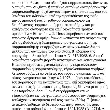
περιπτώσει θανάτου του αδειούχου φαρμακοποιού, δύνανται,
ο επιζών των συζύγων ή τα τέκνα αυτού να διατηρήσουν την
φαρμακαποθήκην, ουχί πάντως πέραν της πενταετίας από του
θανάτου του αδειούχου υπό την προϋπόθεσιν της εντός
μηνός προσλήψεως υπευθύνου φαρμακοποιού μη
διευθύνοντος φαρμακείου ή φαρμακαποθήκην και μη
κατέχοντος οιανδήποτε και καθ΄ οιονδήποτε τρόπον
αμειβομένην θέσιν. 4. … 5. Πάσα παράβασιν των υπό του
παρόντος άρθρου οριζομένων συνεπάγεται την ακύρωσιν της
αδείας ιδρύσεως ή διατηρήσεως του φαρμακείου ή της
φαρμακαποθήκης εφαρμοζομένων υποχρεωτικώς δια το
μέλλον των διατάξεων του υπό στοιχ. β` εδαφίου της
παραγράφου 3 του άρθρου 1 του Α.Ν. 517/1968. 6. Αι υφ’
οιανδήποτε νομικήν μορφήν υφιστάμεναι και λειτουργούσαι
Εταιρείαι έχουσαι ως αντικείμενον την εκμετάλλευσιν
φαρμακείου ή φαρμακαποθήκης, εξακολουθούσαι νομίμως
λειτουργούσαι μέχρι λήξεως του χρόνου διαρκείας των, ως
ούτος αναγράφεται κατά την 4.2.1976 ημέραν καταθέσεως
του παρόντος εν τω καταστατικώ των, επί οιασδήποτε όμως
ανανεώσεως ή παρατάσεως της διαρκείας δέον να μετατραπή
εις εταιρείαν ομόρρυθμον ή ετερόρρυθμον και να
εξασφαλίζεται εις τον φαρμακοποιόν ποσοστόν συμμετοχής
τουλάχιστον πεντήκοντα επί τοις εκατόν (50%). 7. [όπως
αντικαταστάθηκαν το δεύτερο και τρίτο εδάφιο της παρ.
αυτής με το άρθρο 14 παρ. 2 του ν. 1821/1988 (Α΄ 271)]. Αι