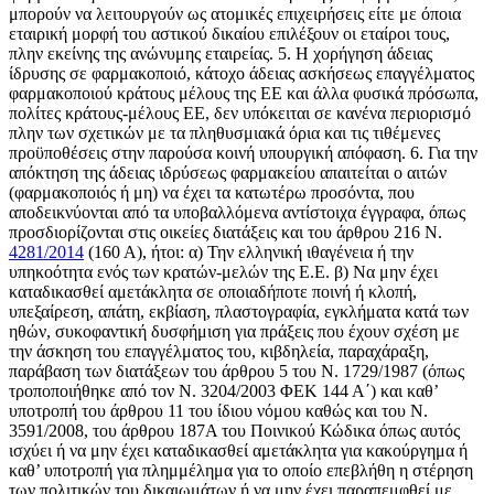
μπορούν να λειτουργούν ως ατομικές επιχειρήσεις είτε με όποια
εταιρική μορφή του αστικού δικαίου επιλέξουν οι εταίροι τους,
πλην εκείνης της ανώνυμης εταιρείας. 5. Η χορήγηση άδειας
ίδρυσης σε φαρμακοποιό, κάτοχο άδειας ασκήσεως επαγγέλματος
φαρμακοποιού κράτους μέλους της ΕΕ και άλλα φυσικά πρόσωπα,
πολίτες κράτους-μέλους ΕΕ, δεν υπόκειται σε κανένα περιορισμό
πλην των σχετικών με τα πληθυσμιακά όρια και τις τιθέμενες
προϋποθέσεις στην παρούσα κοινή υπουργική απόφαση. 6. Για την
απόκτηση της άδειας ιδρύσεως φαρμακείου απαιτείται ο αιτών
(φαρμακοποιός ή μη) να έχει τα κατωτέρω προσόντα, που
αποδεικνύονται από τα υποβαλλόμενα αντίστοιχα έγγραφα, όπως
προσδιορίζονται στις οικείες διατάξεις και του άρθρου 216 Ν.
4281/2014
(160 Α), ήτοι: α) Την ελληνική ιθαγένεια ή την
υπηκοότητα ενός των κρατών-μελών της Ε.Ε. β) Να μην έχει
καταδικασθεί αμετάκλητα σε οποιαδήποτε ποινή ή κλοπή,
υπεξαίρεση, απάτη, εκβίαση, πλαστογραφία, εγκλήματα κατά των
ηθών, συκοφαντική δυσφήμιση για πράξεις που έχουν σχέση με
την άσκηση του επαγγέλματος του, κιβδηλεία, παραχάραξη,
παράβαση των διατάξεων του άρθρου 5 του Ν. 1729/1987 (όπως
τροποποιήθηκε από τον Ν. 3204/2003 ΦΕΚ 144 Α΄) και καθ’
υποτροπή του άρθρου 11 του ίδιου νόμου καθώς και του Ν.
3591/2008, του άρθρου 187Α του Ποινικού Κώδικα όπως αυτός
ισχύει ή να μην έχει καταδικασθεί αμετάκλητα για κακούργημα ή
καθ’ υποτροπή για πλημμέλημα για το οποίο επεβλήθη η στέρηση
των πολιτικών του δικαιωμάτων ή να μην έχει παραπεμφθεί με