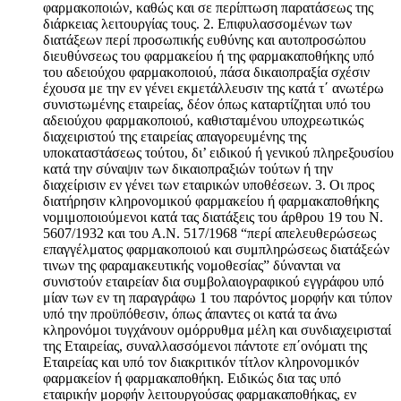
φαρμακοποιών, καθώς και σε περίπτωση παρατάσεως της
διάρκειας λειτουργίας τους. 2. Επιφυλασσομένων των
διατάξεων περί προσωπικής ευθύνης και αυτοπροσώπου
διευθύνσεως του φαρμακείου ή της φαρμακαποθήκης υπό
του αδειούχου φαρμακοποιού, πάσα δικαιοπραξία σχέσιν
έχουσα με την εν γένει εκμετάλλευσιν της κατά τ΄ ανωτέρω
συνιστωμένης εταιρείας, δέον όπως καταρτίζηται υπό του
αδειούχου φαρμακοποιού, καθισταμένου υποχρεωτικώς
διαχειριστού της εταιρείας απαγορευμένης της
υποκαταστάσεως τούτου, δι’ ειδικού ή γενικού πληρεξουσίου
κατά την σύναψιν των δικαιοπραξιών τούτων ή την
διαχείρισιν εν γένει των εταιρικών υποθέσεων. 3. Οι προς
διατήρησιν κληρονομικού φαρμακείου ή φαρμακαποθήκης
νομιμοποιούμενοι κατά τας διατάξεις του άρθρου 19 του Ν.
5607/1932 και του Α.Ν. 517/1968 “περί απελευθερώσεως
επαγγέλματος φαρμακοποιού και συμπληρώσεως διατάξεών
τινων της φαραμακευτικής νομοθεσίας” δύνανται να
συνιστούν εταιρείαν δια συμβολαιογραφικού εγγράφου υπό
μίαν των εν τη παραγράφω 1 του παρόντος μορφήν και τύπον
υπό την προϋπόθεσιν, όπως άπαντες οι κατά τα άνω
κληρονόμοι τυγχάνουν ομόρρυθμα μέλη και συνδιαχειρισταί
της Εταιρείας, συναλλασσόμενοι πάντοτε επ΄ονόματι της
Εταιρείας και υπό τον διακριτικόν τίτλον κληρονομικόν
φαρμακείον ή φαρμακαποθήκη. Ειδικώς δια τας υπό
εταιρικήν μορφήν λειτουργούσας φαρμακαποθήκας, εν