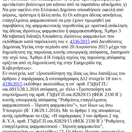
αμετάκλητο βούλευμα για κάποιο από τα παραπάνω αδικήματα. γ)
Να μην οφείλει στο Ελληνικό Δημόσιο οποιαδήποτε οφειλή από
φόρους, πρόστιμα ή άλλη αιτία. δ) Οι κάτοχοι άδειας ασκήσεως
επαγγέλματος φαρμακοποιού να μην έχουν τιμωρηθεί για
παραβάσεις της φαρμακευτικής νομοθεσίας με οριστική ανάκληση
της άδειας ιδρύσεως φαρμακείου ή φαρμακαποθήκης. Άρθρο 3
Μεταβατική διάταξη Αποφάσεις ιδρύσεως φαρμακείων που
εκδόθηκαν κατά παρέκκλιση του ν.
4336/2015
από Διευθύνσεις
Δημόσιας Υγείας στην περίοδο από 20 Αυγούστου 2015 μέχρι την
δημοσίευση της παρούσας κοινής υπουργικής απόφασης, διατηρούν
την ισχύ τους. Άρθρο 4 Η έναρξη ισχύος της παρούσης απόφασης
ορίζεται από τη δημοσίευσή της στην Εφημερίδα της
Κυβερνήσεως».
Εν συνεχεία, κατ’ εξουσιοδότηση της ίδιας ως άνω διατάξεως του
άρθρου 2 παράγραφος Δ υποπαράγραφος Δ12 στοιχείο 18 του ν.
4336/2015
εκδόθηκε ακολούθως η υπ΄ αριθ. Γ5(β)/Γ.Π./
οικ.6915/28.1.2016 απόφαση, με τίτλο «Τροποποίηση και
συμπλήρωση της αριθ. Γ5(β)/Γ.Π.οικ.82829/15 (ΦΕΚ 2330 Β΄)
κοινής υπουργικής απόφασης “Ρυθμίσεις επαγγέλματος
φαρμακοποιού – Ίδρυση φαρμακείου”», των ίδιων ως άνω
Υπουργών (Β΄ 138/29.1.2016). Με το άρθρο 1 της αποφάσεως
αυτής ορίσθηκαν τα εξής: «Η παράγραφος 3 του άρθρου 2 της
Κ.Υ.Α. αριθ. Γ5(β)/Γ.Π.οικ.82829/15 (ΦΕΚ 2330 Β΄) “Ρυθμίσεις
επαγγέλματος φαρμακοποιού – Ίδρυση φαρμακείου”,
τροποποιείται ως ακολούθως: “3. Οι άδειες ίδρυσης φαρμακείων