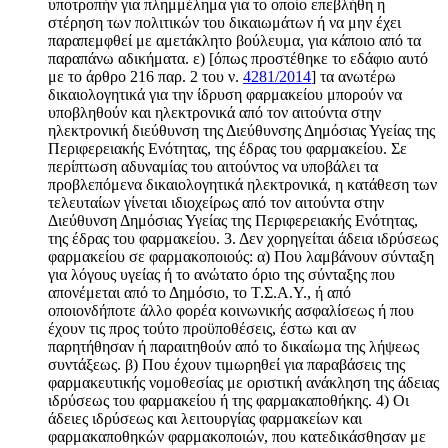
υποτροπήν για πλημμέλημα για το οποίο επεβλήθη η
στέρηση των πολιτικών του δικαιωμάτων ή να μην έχει
παραπεμφθεί με αμετάκλητο βούλευμα, για κάποιο από τα
παραπάνω αδικήματα. ε) [όπως προστέθηκε το εδάφιο αυτό
με το άρθρο 216 παρ. 2 του ν.
4281/2014
] τα ανωτέρω
δικαιολογητικά για την ίδρυση φαρμακείου μπορούν να
υποβληθούν και ηλεκτρονικά από τον αιτούντα στην
ηλεκτρονική διεύθυνση της Διεύθυνσης Δημόσιας Υγείας της
Περιφερειακής Ενότητας, της έδρας του φαρμακείου. Σε
περίπτωση αδυναμίας του αιτούντος να υποβάλει τα
προβλεπόμενα δικαιολογητικά ηλεκτρονικά, η κατάθεση των
τελευταίων γίνεται ιδιοχείρως από τον αιτούντα στην
Διεύθυνση Δημόσιας Υγείας της Περιφερειακής Ενότητας,
της έδρας του φαρμακείου. 3. Δεν χορηγείται άδεια ιδρύσεως
φαρμακείου σε φαρμακοποιούς: α) Που λαμβάνουν σύνταξη
για λόγους υγείας ή το ανώτατο όριο της σύνταξης που
απονέμεται από το Δημόσιο, το Τ.Σ.Α.Υ., ή από
οποιονδήποτε άλλο φορέα κοινωνικής ασφαλίσεως ή που
έχουν τις προς τούτο προϋποθέσεις, έστω και αν
παρητήθησαν ή παραιτηθούν από το δικαίωμα της λήψεως
συντάξεως. β) Που έχουν τιμωρηθεί για παραβάσεις της
φαρμακευτικής νομοθεσίας με οριστική ανάκληση της άδειας
ιδρύσεως του φαρμακείου ή της φαρμακαποθήκης. 4) Οι
άδειες ιδρύσεως και λειτουργίας φαρμακείων και
φαρμακαποθηκών φαρμακοποιών, που κατεδικάσθησαν με