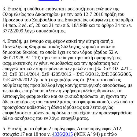
3. Επειδή, η υπόθεση εισάγεται προς συζήτηση ενώπιον της
Ολομελείας του Δικαστηρίου με την από 12-7-2016 πράξη του
Προέδρου του Συμβουλίου της Επικρατείας σύμφωνα με τα άρθρα
14 παρ. 2 εδ. α΄, 20 και 21 του π.δ. 18/1989 και το άρθρο 34 του ν.
3772/2009 λόγω σπουδαιότητος.
4. Επειδή, με έννομο συμφέρον ασκεί την αίτηση αυτή ο
Πανελλήνιος Φαρμακευτικός Σύλλογος, νομικό πρόσωπο
δημοσίου δικαίου, το οποίο έχει εκ του νόμου (άρθρο 52 ν.
3601/1928, Α΄ 119) την εποπτεία για την πιστή εφαρμογή της
φαρμακευτικής εν γένει νομοθεσίας και την προάσπιση των
επαγγελματικών συμφερόντων των μελών του (βλ. ΣτΕ Ολ. 421 –
23, ΣτΕ 3314/2014, ΣτΕ 4205/2012 – ΣτΕ 6/2012, ΣτΕ 3665/2005,
ΣτΕ 4536/2012 7μ. κ.ά.) ισχυριζόμενος ότι βλάπτεται από τις
ρυθμίσεις της προσβαλλομένης κοινής υπουργικής αποφάσεως, με
τις οποίες επιτρέπεται πλέον η χορήγηση αδείας ιδρύσεως και
λειτουργίας φαρμακείου και σε φυσικά πρόσωπα μη έχοντα την
άδεια ασκήσεως του επαγγέλματος του φαρμακοποιού, ενώ υπό το
προισχύσαν καθεστώς η άδεια ιδρύσεως και λειτουργίας
επεφυλάσσετο μόνον σε πρόσωπα που είχαν την προαναφερθείσα
άδεια ασκήσεως του εν λόγω επαγγέλματος.
5. Επειδή, με το άρθρο 2 παράγραφος Δ υποπαράγραφος Δ12,
στοιχεία 17 και 18 του ν.
4336/2015
(ΦΕΚ Α΄ 94) με τίτλο