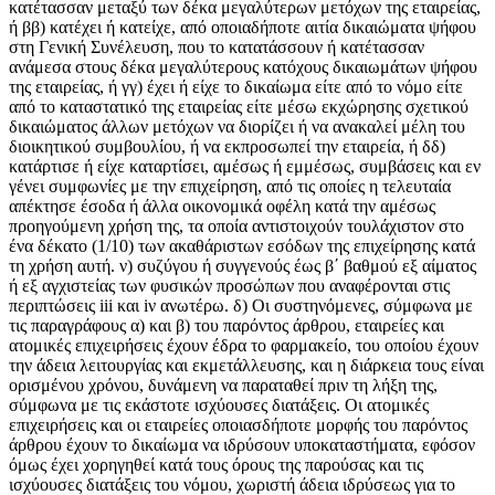
κατέτασσαν μεταξύ των δέκα μεγαλύτερων μετόχων της εταιρείας,
ή ββ) κατέχει ή κατείχε, από οποιαδήποτε αιτία δικαιώματα ψήφου
στη Γενική Συνέλευση, που το κατατάσσουν ή κατέτασσαν
ανάμεσα στους δέκα μεγαλύτερους κατόχους δικαιωμάτων ψήφου
της εταιρείας, ή γγ) έχει ή είχε το δικαίωμα είτε από το νόμο είτε
από το καταστατικό της εταιρείας είτε μέσω εκχώρησης σχετικού
δικαιώματος άλλων μετόχων να διορίζει ή να ανακαλεί μέλη του
διοικητικού συμβουλίου, ή να εκπροσωπεί την εταιρεία, ή δδ)
κατάρτισε ή είχε καταρτίσει, αμέσως ή εμμέσως, συμβάσεις και εν
γένει συμφωνίες με την επιχείρηση, από τις οποίες η τελευταία
απέκτησε έσοδα ή άλλα οικονομικά οφέλη κατά την αμέσως
προηγούμενη χρήση της, τα οποία αντιστοιχούν τουλάχιστον στο
ένα δέκατο (1/10) των ακαθάριστων εσόδων της επιχείρησης κατά
τη χρήση αυτή. ν) συζύγου ή συγγενούς έως β΄ βαθμού εξ αίματος
ή εξ αγχιστείας των φυσικών προσώπων που αναφέρονται στις
περιπτώσεις iii και iν ανωτέρω. δ) Οι συστηνόμενες, σύμφωνα με
τις παραγράφους α) και β) του παρόντος άρθρου, εταιρείες και
ατομικές επιχειρήσεις έχουν έδρα το φαρμακείο, του οποίου έχουν
την άδεια λειτουργίας και εκμετάλλευσης, και η διάρκεια τους είναι
ορισμένου χρόνου, δυνάμενη να παραταθεί πριν τη λήξη της,
σύμφωνα με τις εκάστοτε ισχύουσες διατάξεις. Οι ατομικές
επιχειρήσεις και οι εταιρείες οποιασδήποτε μορφής του παρόντος
άρθρου έχουν το δικαίωμα να ιδρύσουν υποκαταστήματα, εφόσον
όμως έχει χορηγηθεί κατά τους όρους της παρούσας και τις
ισχύουσες διατάξεις του νόμου, χωριστή άδεια ιδρύσεως για το