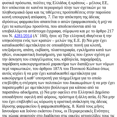
φυσικά πρόσωπα, πολίτες της Ελλάδας ή κράτους – μέλους ΕΕ,
δεν υπόκειται σε κανένα περιορισμό πλην των σχετικών με τα
πληθυσμιακά όρια και τις τιθέμενες προϋποθέσεις στην παρούσα
κοινή υπουργική απόφαση. 7. Για την απόκτηση της άδειας
ιδρύσεως φαρμακείου απαιτείται ο αιτών (φαρμακοποιός ή μη) να
έχει τα κατωτέρω προσόντα, που αποδεικνύονται από τα
υποβαλλόμενα αντίστοιχα έγγραφα, σύμφωνα και με το άρθρο 217
του Ν.
4281/2014
(Α΄ 160), ήτοι: α) Την ελληνική ιθαγένεια ή την
υπηκοότητα ενός των κρατών – μελών της Ε.Ε. β) Να μην έχει
καταδικασθεί αμετάκλητα σε οποιαδήποτε ποινή για κλοπή,
υπεξαίρεση, απάτη, εκβίαση, πλαστογραφία, εγκλήματα κατά των
ηθών, συκοφαντική δυσφήμιση, για πράξεις που έχουν σχέση με
την άσκηση του επαγγέλματος του, κιβδηλεία, παραχάραξη,
παράβαση κακουργηματικού χαρακτήρα των διατάξεων των νόμων
περί ναρκωτικών, του άρθρου 187Α του Ποινικού Κώδικα όπως
αυτός ισχύει ή να μην έχει καταδικασθεί αμετάκλητα για
κακούργημα ή καθ’ υποτροπή για πλημμέλημα για το οποίο
επεβλήθη η στέρηση των πολιτικών του δικαιωμάτων ή να μην έχει
παραπεμφθεί με αμετάκλητο βούλευμα για κάποιο από τα
παραπάνω αδικήματα, γ) Να μην οφείλει στο Ελληνικό Δημόσιο
οποιαδήποτε οφειλή από φόρους, πρόστιμα ή άλλη αιτία, δ) Να μην
του έχει επιβληθεί ως κύρωση η οριστική ανάκληση της άδειας
ίδρυσης φαρμακείου ή φαρμακαποθήκης. 8. Κατά τους μήνες
Ιανουάριο και Ιούνιο εκάστου έτους, οι Περιφερειακές Ενότητες
της χώρας αναρτούν στο διαδίκτυο στις οικείες ιστοσελίδες τους τις