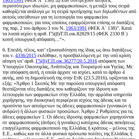
1963/1991
(ΦΕΚ Α΄ 138). Δ) Εάν συντρέχουν αιτήσεις
περισσότερων ιδιωτών, μη φαρμακοποιών, η μεταξύ τους σειρά
καθορίζεται ανάλογα με τη σειρά προτίμησης των δηλωθέντων από
αυτούς υπεύθυνων για τη λειτουργία του φαρμακείου
φαρμακοποιών, για τους οποίους εφαρμόζονται επίσης οι διατάξεις
της παρ. 2 του άρθρου 3 του Ν.
1963/1991
(ΦΕΚ Α΄ 138)”. Κατά
τα λοιπά ισχύει η αριθ. Γ5(β)/Γ.Π.οικ.82829/15 (ΦΕΚ 2330 Β΄)
κοινή υπουργική απόφαση…“».
6. Επειδή, τέλος, κατ’ εξουσιοδότηση της ίδιας ως άνω διατάξεως
του ν.
4336/2015
εκδόθηκε, η προσβαλλόμενη με την υπό κρίση
αίτηση υπ’ αριθ.
Γ5(β)/Γ.Π.οικ.36277/20.5.2016
απόφαση των
Υπουργών Οικονομίας, Ανάπτυξης και Τουρισμού και Υγείας. Με
την απόφαση αυτή, η οποία άρχισε να ισχύει, κατά το άρθρο 4
αυτής, από τη δημοσίευσή της στην ΕτΚ (23.5.2016), ορίζονται τα
εξής: «Άρθρο 1 Σκοπός Με την παρούσα υπουργική απόφαση
θεσπίζονται νέες διατάξεις που καθορίζουν την ίδρυση και
λειτουργία των φαρμακείων στην Ελλάδα, την αρμόδια υπηρεσία
χορήγησης, την διοικητική περιφέρεια ισχύος της άδειας και τα
προσόντα των αιτούμενων τις άδειες φαρμακοποιών (γυναικών ή
ανδρών) ή άλλων φυσικών προσώπων. Άρθρο 2 Ρυθμίσεις για τις
άδειες φαρμακείων 1. Οι άδειες ίδρυσης φαρμακείων χορηγούνται
σε φαρμακοποιούς (άνδρες ή γυναίκες) κατόχους άδειας ασκήσεως
επαγγέλματος φαρμακοποιού της Ελλάδας ή κράτους – μέλους της
Ε.Ε., καθώς και σε άλλα φυσικά πρόσωπα πολίτες της Ελλάδας ή