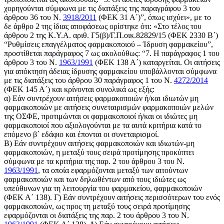
χορηγούνται σύμφωνα με τις διατάξεις της παραγράφου 3 του
άρθρου 36 του Ν.
3918/2011
(ΦΕΚ 31 Α΄)”, όπως ισχύει», με το
δε άρθρο 2 της ίδιας αποφάσεως ορίστηκε ότι: «Στο τέλος του
άρθρου 2 της Κ.Υ.Α. αριθ. Γ5(β)/Γ.Π.οικ.82829/15 (ΦΕΚ 2330 Β΄)
“Ρυθμίσεις επαγγέλματος φαρμακοποιού – Ίδρυση φαρμακείου”,
προστίθεται παράγραφος 7 ως ακολούθως: “7. Η παράγραφος 1 του
άρθρου 3 του Ν.
1963/1991
(ΦΕΚ 138 Α΄) καταργείται. Οι αιτήσεις
για απόκτηση άδειας ίδρυσης φαρμακείου υποβάλλονται σύμφωνα
με τις διατάξεις του άρθρου 30 παράγραφος 1 του Ν.
4272/2014
(ΦΕΚ 145 Α΄) και κρίνονται συνολικά ως εξής:
α) Εάν συντρέχουν αιτήσεις φαρμακοποιών ή/και ιδιωτών μη
φαρμακοποιών με αιτήσεις συνεταιρισμών φαρμακοποιών μελών
της ΟΣΦΕ, προτιμώνται οι φαρμακοποιοί ή/και οι ιδιώτες μη
φαρμακοποιοί που αξιολογούνται με τα αυτά κριτήρια κατά το
επόμενο β΄ εδάφιο και έπονται οι συνεταιρισμοί.
Β) Εάν συντρέχουν αιτήσεις φαρμακοποιών και ιδιωτών-μη
φαρμακοποιών, η μεταξύ τους σειρά προτίμησης προκύπτει
σύμφωνα με τα κριτήρια της παρ. 2 του άρθρου 3 του Ν.
1963/1991
, τα οποία εφαρμόζονται μεταξύ των αιτούντων
φαρμακοποιών και των δηλωθέντων από τους ιδιώτες ως
υπεύθυνων για τη λειτουργία του φαρμακείου, φαρμακοποιών
(ΦΕΚ Α΄ 138). Γ) Εάν συντρέχουν αιτήσεις περισσότερων του ενός
φαρμακοποιών, ως προς τη μεταξύ τους σειρά προτίμησης
εφαρμόζονται οι διατάξεις της παρ. 2 του άρθρου 3 του Ν.