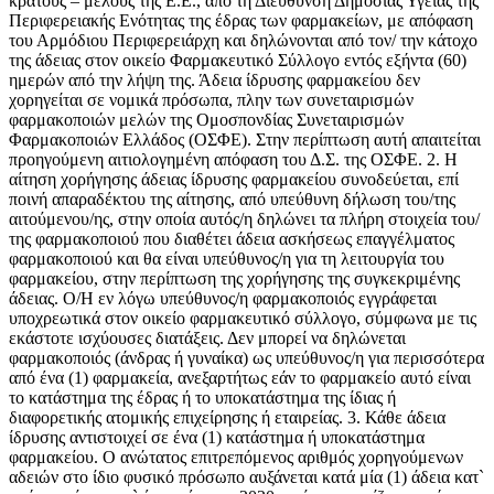
κράτους – μέλους της Ε.Ε., από τη Διεύθυνση Δημόσιας Υγείας της
Περιφερειακής Ενότητας της έδρας των φαρμακείων, με απόφαση
του Αρμόδιου Περιφερειάρχη και δηλώνονται από τον/ την κάτοχο
της άδειας στον οικείο Φαρμακευτικό Σύλλογο εντός εξήντα (60)
ημερών από την λήψη της. Άδεια ίδρυσης φαρμακείου δεν
χορηγείται σε νομικά πρόσωπα, πλην των συνεταιρισμών
φαρμακοποιών μελών της Ομοσπονδίας Συνεταιρισμών
Φαρμακοποιών Ελλάδος (ΟΣΦΕ). Στην περίπτωση αυτή απαιτείται
προηγούμενη αιτιολογημένη απόφαση του Δ.Σ. της ΟΣΦΕ. 2. Η
αίτηση χορήγησης άδειας ίδρυσης φαρμακείου συνοδεύεται, επί
ποινή απαραδέκτου της αίτησης, από υπεύθυνη δήλωση του/της
αιτούμενου/ης, στην οποία αυτός/η δηλώνει τα πλήρη στοιχεία του/
της φαρμακοποιού που διαθέτει άδεια ασκήσεως επαγγέλματος
φαρμακοποιού και θα είναι υπεύθυνος/η για τη λειτουργία του
φαρμακείου, στην περίπτωση της χορήγησης της συγκεκριμένης
άδειας. Ο/Η εν λόγω υπεύθυνος/η φαρμακοποιός εγγράφεται
υποχρεωτικά στον οικείο φαρμακευτικό σύλλογο, σύμφωνα με τις
εκάστοτε ισχύουσες διατάξεις. Δεν μπορεί να δηλώνεται
φαρμακοποιός (άνδρας ή γυναίκα) ως υπεύθυνος/η για περισσότερα
από ένα (1) φαρμακεία, ανεξαρτήτως εάν το φαρμακείο αυτό είναι
το κατάστημα της έδρας ή το υποκατάστημα της ίδιας ή
διαφορετικής ατομικής επιχείρησης ή εταιρείας. 3. Κάθε άδεια
ίδρυσης αντιστοιχεί σε ένα (1) κατάστημα ή υποκατάστημα
φαρμακείου. Ο ανώτατος επιτρεπόμενος αριθμός χορηγούμενων
αδειών στο ίδιο φυσικό πρόσωπο αυξάνεται κατά μία (1) άδεια κατ`