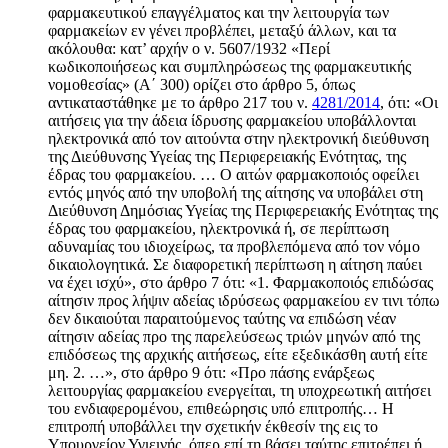
φαρμακευτικού επαγγέλματος και την λειτουργία των
φαρμακείων εν γένει προβλέπει, μεταξύ άλλων, και τα
ακόλουθα: κατ’ αρχήν ο ν. 5607/1932 «Περί
κωδικοποιήσεως και συμπληρώσεως της φαρμακευτικής
νομοθεσίας» (Α΄ 300) ορίζει στο άρθρο 5, όπως
αντικαταστάθηκε με το άρθρο 217 του ν.
4281/2014
, ότι: «Οι
αιτήσεις για την άδεια ίδρυσης φαρμακείου υποβάλλονται
ηλεκτρονικά από τον αιτούντα στην ηλεκτρονική διεύθυνση
της Διεύθυνσης Υγείας της Περιφερειακής Ενότητας, της
έδρας του φαρμακείου. … Ο αιτών φαρμακοποιός οφείλει
εντός μηνός από την υποβολή της αίτησης να υποβάλει στη
Διεύθυνση Δημόσιας Υγείας της Περιφερειακής Ενότητας της
έδρας του φαρμακείου, ηλεκτρονικά ή, σε περίπτωση
αδυναμίας του ιδιοχείρως, τα προβλεπόμενα από τον νόμο
δικαιολογητικά. Σε διαφορετική περίπτωση η αίτηση παύει
να έχει ισχύ», στο άρθρο 7 ότι: «1. Φαρμακοποιός επιδώσας
αίτησιν προς λήψιν αδείας ιδρύσεως φαρμακείου εν τινι τόπω
δεν δικαιούται παραιτούμενος ταύτης να επιδώση νέαν
αίτησιν αδείας προ της παρελεύσεως τριών μηνών από της
επιδόσεως της αρχικής αιτήσεως, είτε εξεδικάσθη αυτή είτε
μη. 2. …», στο άρθρο 9 ότι: «Προ πάσης ενάρξεως
λειτουργίας φαρμακείου ενεργείται, τη υποχρεωτική αιτήσει
του ενδιαφερομένου, επιθεώρησις υπό επιτροπής… Η
επιτροπή υποβάλλει την σχετικήν έκθεσίν της εις το
Υπουργείον Υγιεινής, όπερ επί τη βάσει ταύτης επιτρέπει ή