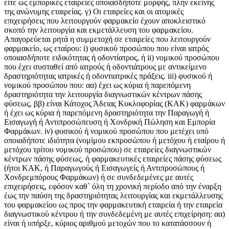
είτε ως εμπορικές εταιρείες οποιασδήποτε μορφής, πλην εκείνης
της ανώνυμης εταιρείας. γ) Οι εταιρείες και οι ατομικές
επιχειρήσεις που λειτουργούν φαρμακείο έχουν αποκλειστικό
σκοπό την λειτουργία και εκμετάλλευση του φαρμακείου.
Απαγορεύεται ρητά η συμμετοχή σε εταιρείες που λειτουργούν
φαρμακείο, ως εταίρου: i) φυσικού προσώπου που είναι ιατρός
οποιασδήποτε ειδικότητας ή οδοντίατρος, ή ii) νομικού προσώπου
που έχει συσταθεί από ιατρούς ή οδοντιάτρους με αντικείμενο
δραστηριότητας ιατρικές ή οδοντιατρικές πράξεις. iii) φυσικού ή
νομικού προσώπου που: αα) έχει ως κύρια ή παρεπόμενη
δραστηριότητα την λειτουργία διαγνωστικών κέντρων πάσης
φύσεως, ββ) είναι Κάτοχος Άδειας Κυκλοφορίας (ΚΑΚ) φαρμάκων
ή έχει ως κύρια ή παρεπόμενη δραστηριότητα την Παραγωγή ή
Εισαγωγή ή Αντιπροσώπευση ή Χονδρική Πώληση και Εμπορία
Φαρμάκων. iν) φυσικού ή νομικού προσώπου που μετέχει υπό
οποιαδήποτε ιδιότητα (νομίμου εκπροσώπου ή μετόχου ή εταίρου ή
μετόχου τρίτου νομικού προσώπου) σε εταιρείες διαγνωστικών
κέντρων πάσης φύσεως, ή φαρμακευτικές εταιρείες πάσης φύσεως
(ήτοι ΚΑΚ, ή Παραγωγούς ή Εισαγωγείς ή Αντιπροσώπους ή
Χονδρεμπόρους Φαρμάκων) ή σε συνδεδεμένες με αυτές
επιχειρήσεις, εφόσον καθ` όλη τη χρονική περίοδο από την έναρξη
έως την παύση της δραστηριότητας λειτουργίας και εκμετάλλευσης
του φαρμακείου ως προς την φαρμακευτική εταιρεία ή την εταιρεία
διαγνωστικού κέντρου ή την συνδεδεμένη με αυτές επιχείρηση: αα)
είναι ή υπήρξε, κύριος αριθμού μετοχών που το κατατάσσουν ή