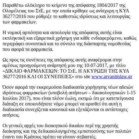
Παραθέτω ολόκληρο το κείμενο της απόφασης 1804/2017 της
Ολομέλειας του ΣτΕ, με την οποία κρίθηκε ως ανίσχυρη η ΚΥΑ
36277/2016 που ρύθμιζε το καθεστώς ιδρύσεως και λειτουργίας
των φαρμακείων.
Η νομική αρτιότητα και αιτιολογία της απόφασης αυτής είναι
εκπληκτική και εξαιρετικά χρήσιμη για κάθε ενδιαφερόμενο, καθώς
περιγράφει συνοπτικά και το σύνολο της διάσπαρτης νομοθεσίας
που αφορά τα φαρμακεία.
Ως προς τις συνέπειες της απόφασης αυτής αναφέρομαι στην
αμέσως προηγούμενη ανάρτησή μου της 10-07-2017, με τίτλο
«ΔΙΚΑΙΟ ΦΑΡΜΑΚΕΙΩΝ: ΤΟ ΣτΕ, Η ΑΚΥΡΩΣΗ ΤΗΣ ΚΥΑ
36277/2016 ΚΑΙ ΟΙ ΣΥΝΕΠΕΙΕΣ» στο site
www.arvanitislaw.gr
Όσον αφορά την εκκρεμούσα διαδικασία χορήγησης νέων αδειών
ιδρύσεως φαρμακείων (υποβολή αιτήσεων – δικαιολογητικών 1-15
Ιουλίου 2017), που είναι πλέον έωλη, εκτιμώ ότι με κατεπείγουσα
διάταξη σε οποιονδήποτε νόμο μπορεί να ορισθεί ότι αυτή η
διαδικασία συνεχίζεται κανονικά και εξετάζονται οι αντίστοιχες
αιτήσεις.
Οι γενικές αρχές του διοικητικού δικαίου περί της χρηστής
διοίκησης και της δεδικαιολογημένης εμπιστοσύνης των πολιτών
έναντι του Κράτους πρέπει να γίνουν σεβαστές.