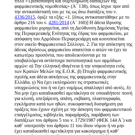
τίτλο «Τροποποίηση και συμπλήρωση διατάξεων της
φαρμακευτικής νομοθεσίας» (Α΄ 138), όπως ίσχυε πριν από
την αντικατάστασή του με τις ως άνω διατάξεις του ν.
4336/2015
, όριζε τα εξής: «1. [όπως αντικαταστάθηκε με το
άρθρο 216 του ν.
4281/2014
(Α΄ 160)] Η άδεια ίδρυσης
φαρμακείου χορηγείται, από τη Διεύθυνση Δημόσιας Υγείας
της Περιφερειακής Ενότητας της έδρας του φαρμακείου, με
απόφαση του Αρμόδιου Περιφερειάρχη και κοινοποιείται
στον οικείο Φαρμακευτικό Σύλλογο. 2. Για την απόκτηση της
άδειας ιδρύσεως φαρμακείου απαιτείται ο αιτών να έχει τα
κατωτέρω προσόντα, που αποδεικνύονται με τα
υποβαλλόμενα αντίστοιχα πιστοποιητικά των αρμόδιων
αρχών: α) Την ελληνική ιθαγένεια ή την υπηκοότητα ενός
των Κρατών Μελών της Ε.Ο.Κ. β) Πτυχίο φαρμακευτικής
σχολής και άδεια ασκήσεως της φαρμακευτικής στην
Ελλάδα. γ) Να έχει εκπληρώσει τις στρατιωτικές
υποχρεώσεις του ή να έχει νομίμως απαλλαγεί από αυτές. δ)
Να μην έχει καταδικασθεί αμετάκλητα σε οποιαδήποτε ποινή
για κλοπή, υπεξαίρεση, απάτη, εκβίαση, πλαστογραφία,
εγκλήματα κατά των ηθών, συκοφαντική δυσφήμιση για
πράξεις που έχουν σχέση με την άσκηση του φαρμακευτικού
επαγγέλματος, κιβδηλεία, παραχάραξη, παράβαση των
διατάξεων του άρθρου 5 του ν. 1729/1987 (ΦΕΚ 144 Α΄) και
καθ` υποτροπήν του άρθρου 11 του ίδιου νόμου ή να μην
έχει καταδικασθεί αμετάκλητα για κακούργημα ή καθ’