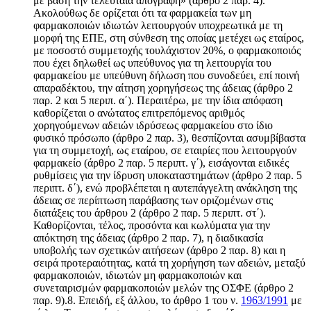
με βάση την τελευταία απογραφή» (άρθρο 2 παρ. 4).
Ακολούθως δε ορίζεται ότι τα φαρμακεία των μη
φαρμακοποιών ιδιωτών λειτουργούν υποχρεωτικά με τη
μορφή της ΕΠΕ, στη σύνθεση της οποίας μετέχει ως εταίρος,
με ποσοστό συμμετοχής τουλάχιστον 20%, ο φαρμακοποιός
που έχει δηλωθεί ως υπεύθυνος για τη λειτουργία του
φαρμακείου με υπεύθυνη δήλωση που συνοδεύει, επί ποινή
απαραδέκτου, την αίτηση χορηγήσεως της άδειας (άρθρο 2
παρ. 2 και 5 περιπ. α΄). Περαιτέρω, με την ίδια απόφαση
καθορίζεται ο ανώτατος επιτρεπόμενος αριθμός
χορηγούμενων αδειών ιδρύσεως φαρμακείου στο ίδιο
φυσικό πρόσωπο (άρθρο 2 παρ. 3), θεσπίζονται ασυμβίβαστα
για τη συμμετοχή, ως εταίρου, σε εταιρίες που λειτουργούν
φαρμακείο (άρθρο 2 παρ. 5 περιπτ. γ΄), εισάγονται ειδικές
ρυθμίσεις για την ίδρυση υποκαταστημάτων (άρθρο 2 παρ. 5
περιπτ. δ΄), ενώ προβλέπεται η αυτεπάγγελτη ανάκληση της
άδειας σε περίπτωση παράβασης των οριζομένων στις
διατάξεις του άρθρου 2 (άρθρο 2 παρ. 5 περιπτ. στ΄).
Καθορίζονται, τέλος, προσόντα και κωλύματα για την
απόκτηση της άδειας (άρθρο 2 παρ. 7), η διαδικασία
υποβολής των σχετικών αιτήσεων (άρθρο 2 παρ. 8) και η
σειρά προτεραιότητας, κατά τη χορήγηση των αδειών, μεταξύ
φαρμακοποιών, ιδιωτών μη φαρμακοποιών και
συνεταιρισμών φαρμακοποιών μελών της ΟΣΦΕ (άρθρο 2
παρ. 9).8. Επειδή, εξ άλλου, το άρθρο 1 του ν.
1963/1991
με