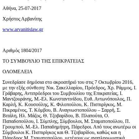
Αθήνα, 25-07-2017
Χρήστος Αρβανίτης
www.arvanitislaw.gr
Αριθμός 1804/2017
ΤΟ ΣΥΜΒΟΥΛΙΟ ΤΗΣ ΕΠΙΚΡΑΤΕΙΑΣ
ΟΛΟΜΕΛΕΙΑ
Συνεδρίασε δημόσια στο ακροατήριό του στις 7 Οκτωβρίου 2016,
με την εξής σύνθεση: Νικ. Σακελλαρίου, Πρόεδρος, Χρ. Ράμμος, Ι.
Γράβαρης, Αντιπρόεδροι του Συμβουλίου της Επικρατείας, Ι.
Μαντζουράνης, Μ.-Ελ. Κωνσταντινίδου, Ευθ. Αντωνόπουλος, Π.
Καρλή, Κ. Κουσούλης, Κ. Φιλοπούλου, Κ. Πισπιρίγκος, Μ.
Πικραμένος, Τ. Κόμβου, Β. Αναγνωστοπούλου – Σαρρή, Σ.
Βιτάλη, Ηλ. Μάζος, Θ. Τζοβαρίδου, Β. Πλαπούτα, Ο.
Παπαδοπούλου, Ι. Σύμπλης, Σύμβουλοι, Μ. Σταματοπούλου, Π.
Γρουμπού, Μ.-Ελ. Παπαδημήτρη, Πάρεδροι. Από τους ανωτέρω οι
Σύμβουλοι Κ. Πισπιρίγκος και Θ. Τζοβαρίδου, καθώς και η
Πάρεδρος Μ. Σταματοπούλου, μετέχουν ως αναπληρωματικά