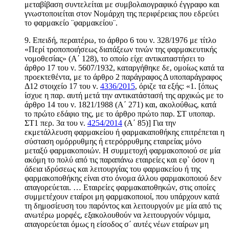
μεταβίβαση συντελείται με συμβολαιογραφικό έγγραφο και
γνωστοποιείται στον Νομάρχη της περιφέρειας που εδρεύει
το φαρμακείο ¨φαρμακείου¨.
9. Επειδή, περαιτέρω, το άρθρο 6 του ν. 328/1976 με τίτλο
«Περί τροποποιήσεως διατάξεων τινών της φαρμακευτικής
νομοθεσίας» (Α΄ 128), το οποίο είχε αντικαταστήσει το
άρθρο 17 του ν. 5607/1932, καταργήθηκε δε, ομοίως κατά τα
προεκτεθέντα, με το άρθρο 2 παράγραφος Δ υποπαράγραφος
Δ12 στοιχείο 17 του ν.
4336/2015
, όριζε τα εξής: «1. [όπως
ίσχυε η παρ. αυτή μετά την αντικατάστασή της αρχικώς με το
άρθρο 14 του ν. 1821/1988 (Α΄ 271) και, ακολούθως, κατά
το πρώτο εδάφιο της, με το άρθρο πρώτο παρ. ΣΤ υποπαρ.
ΣΤ1 περ. 3α του ν.
4254/2014
(Α΄ 85)] Για την
εκμετάλλευση φαρμακείου ή φαρμακαποθήκης επιτρέπεται η
σύσταση ομόρρυθμης ή ετερόρρυθμης εταιρείας μόνο
μεταξύ φαρμακοποιών. Η συμμετοχή φαρμακοποιού σε μία
ακόμη το πολύ από τις παραπάνω εταιρείες και εφ` όσον η
άδεια ιδρύσεως και λειτουργίας του φαρμακείου ή της
φαρμακοποθήκης είναι στο όνομα άλλου φαρμακοποιού δεν
απαγορεύεται. … Εταιρείες φαρμακαποθηκών, στις οποίες
συμμετέχουν εταίροι μη φαρμακοποιοί, που υπάρχουν κατά
τη δημοσίευση του παρόντος και λειτουργούν με μία από τις
ανωτέρω μορφές, εξακολουθούν να λειτουργούν νόμιμα,
απαγορεύεται όμως η είσοδος σ΄ αυτές νέων εταίρων μη