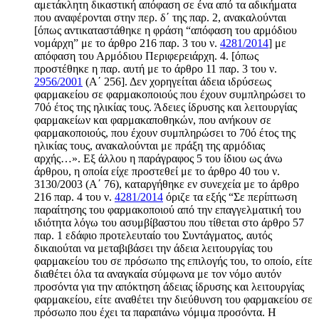
αμετάκλητη δικαστική απόφαση σε ένα από τα αδικήματα
που αναφέρονται στην περ. δ΄ της παρ. 2, ανακαλούνται
[όπως αντικαταστάθηκε η φράση “απόφαση του αρμόδιου
νομάρχη” με το άρθρο 216 παρ. 3 του ν.
4281/2014
] με
απόφαση του Αρμόδιου Περιφερειάρχη. 4. [όπως
προστέθηκε η παρ. αυτή με το άρθρο 11 παρ. 3 του ν.
2956/2001
(Α΄ 256]. Δεν χορηγείται άδεια ιδρύσεως
φαρμακείου σε φαρμακοποιούς που έχουν συμπληρώσει το
70ό έτος της ηλικίας τους. Άδειες ίδρυσης και λειτουργίας
φαρμακείων και φαρμακαποθηκών, που ανήκουν σε
φαρμακοποιούς, που έχουν συμπληρώσει το 70ό έτος της
ηλικίας τους, ανακαλούνται με πράξη της αρμόδιας
αρχής…». Εξ άλλου η παράγραφος 5 του ίδιου ως άνω
άρθρου, η οποία είχε προστεθεί με το άρθρο 40 του ν.
3130/2003 (Α΄ 76), καταργήθηκε εν συνεχεία με το άρθρο
216 παρ. 4 του ν.
4281/2014
όριζε τα εξής “Σε περίπτωση
παραίτησης του φαρμακοποιού από την επαγγελματική του
ιδιότητα λόγω του ασυμβίβαστου που τίθεται στο άρθρο 57
παρ. 1 εδάφιο προτελευταίο του Συντάγματος, αυτός
δικαιούται να μεταβιβάσει την άδεια λειτουργίας του
φαρμακείου του σε πρόσωπο της επιλογής του, το οποίο, είτε
διαθέτει όλα τα αναγκαία σύμφωνα με τον νόμο αυτόν
προσόντα για την απόκτηση άδειας ίδρυσης και λειτουργίας
φαρμακείου, είτε αναθέτει την διεύθυνση του φαρμακείου σε
πρόσωπο που έχει τα παραπάνω νόμιμα προσόντα. Η