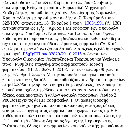
«Συνταξιοδοτικές διατάξεις-Κύρωση του Σχεδίου Σύμβασης
Οικονομικής Ενίσχυσης από τον Ευρωπαϊκό Μηχανισμό
Σταθερότητας και ρυθμίσεις για την υλοποίηση της Συμφωνίας
Χρηματοδότησης» ορίσθηκαν τα εξής: «17. Το άρθρο 6 του ν.
328/1976 καταργείται. 18. Το άρθρο 1 του ν.
1963/1991
(Α΄ 138)
αντικαθίσταται ως εξής: “Άρθρο 1 Με απόφαση των Υπουργών
Οικονομίας, Υποδομών, Ναυτιλίας και Τουρισμού και Υγείας
καθορίζονται οι προϋποθέσεις, η διαδικασία και κάθε άλλο θέμα
σχετικά με τη χορήγηση άδειας ιδρύσεως φαρμακείου”». Κατ’
επίκληση της ανωτέρω εξουσιοδοτικής διατάξεως εξεδόθη αρχικώς
η υπ’ αριθ.
Γ5(β)/Γ.Π.οικ.82829/29.10.2015
απόφαση των
Υπουργών Οικονομίας, Ανάπτυξης και Τουρισμού και Υγείας με
τίτλο «Ρυθμίσεις επαγγέλματος φαρμακοποιού-Ίδρυση
φαρμακείου» (Β΄ 2330/29.10.2015), με την οποία ορίσθηκαν τα
εξής: «Άρθρο 1 Σκοπός Με την παρούσα υπουργική απόφαση
θεσπίζονται νέες διατάξεις που καθορίζουν την ίδρυση φαρμακείων
στην Ελλάδα, την αρμόδια υπηρεσία χορηγήσεως, την διοικητική
περιφέρεια ισχύος της άδειας και τα προσόντα των αιτούντων τις
άδειες, φαρμακοποιών ή άλλων φυσικών προσώπων. Άρθρο 2
Ρυθμίσεις για τις άδειες φαρμακείων 1. Οι άδειες ίδρυσης
φαρμακείων χορηγούνται σε φαρμακοποιούς κατόχους άδειας
ασκήσεως επαγγέλματος φαρμακοποιού χώρας μέλους της Ε.Ε.,
καθώς και σε άλλα φυσικά πρόσωπα πολίτες κράτους-μέλους της
Ε.Ε., από τη Διεύθυνση Δημόσιας Υγείας της Περιφερειακής
Ενότητας της έδρας των φαρμακείων και εντός αυτής, με απόφαση