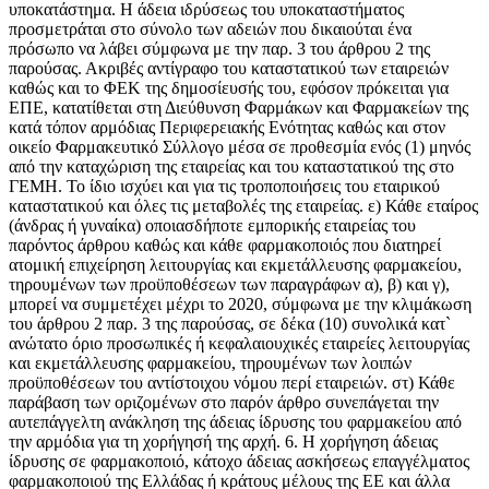
υποκατάστημα. Η άδεια ιδρύσεως του υποκαταστήματος
προσμετράται στο σύνολο των αδειών που δικαιούται ένα
πρόσωπο να λάβει σύμφωνα με την παρ. 3 του άρθρου 2 της
παρούσας. Ακριβές αντίγραφο του καταστατικού των εταιρειών
καθώς και το ΦΕΚ της δημοσίευσής του, εφόσον πρόκειται για
ΕΠΕ, κατατίθεται στη Διεύθυνση Φαρμάκων και Φαρμακείων της
κατά τόπον αρμόδιας Περιφερειακής Ενότητας καθώς και στον
οικείο Φαρμακευτικό Σύλλογο μέσα σε προθεσμία ενός (1) μηνός
από την καταχώριση της εταιρείας και του καταστατικού της στο
ΓΕΜΗ. Το ίδιο ισχύει και για τις τροποποιήσεις του εταιρικού
καταστατικού και όλες τις μεταβολές της εταιρείας. ε) Κάθε εταίρος
(άνδρας ή γυναίκα) οποιασδήποτε εμπορικής εταιρείας του
παρόντος άρθρου καθώς και κάθε φαρμακοποιός που διατηρεί
ατομική επιχείρηση λειτουργίας και εκμετάλλευσης φαρμακείου,
τηρουμένων των προϋποθέσεων των παραγράφων α), β) και γ),
μπορεί να συμμετέχει μέχρι το 2020, σύμφωνα με την κλιμάκωση
του άρθρου 2 παρ. 3 της παρούσας, σε δέκα (10) συνολικά κατ`
ανώτατο όριο προσωπικές ή κεφαλαιουχικές εταιρείες λειτουργίας
και εκμετάλλευσης φαρμακείου, τηρουμένων των λοιπών
προϋποθέσεων του αντίστοιχου νόμου περί εταιρειών. στ) Κάθε
παράβαση των οριζομένων στο παρόν άρθρο συνεπάγεται την
αυτεπάγγελτη ανάκληση της άδειας ίδρυσης του φαρμακείου από
την αρμόδια για τη χορήγησή της αρχή. 6. Η χορήγηση άδειας
ίδρυσης σε φαρμακοποιό, κάτοχο άδειας ασκήσεως επαγγέλματος
φαρμακοποιού της Ελλάδας ή κράτους μέλους της ΕΕ και άλλα