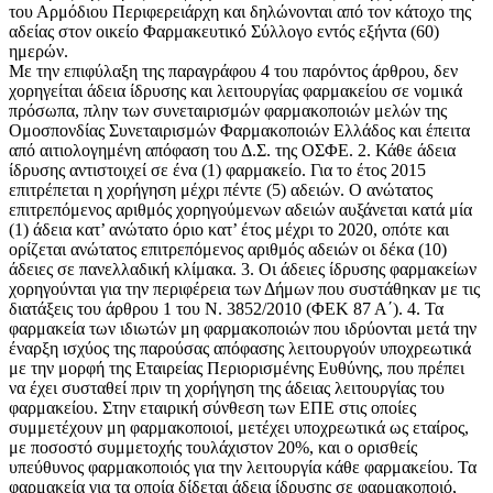
του Αρμόδιου Περιφερειάρχη και δηλώνονται από τον κάτοχο της
αδείας στον οικείο Φαρμακευτικό Σύλλογο εντός εξήντα (60)
ημερών.
Με την επιφύλαξη της παραγράφου 4 του παρόντος άρθρου, δεν
χορηγείται άδεια ίδρυσης και λειτουργίας φαρμακείου σε νομικά
πρόσωπα, πλην των συνεταιρισμών φαρμακοποιών μελών της
Ομοσπονδίας Συνεταιρισμών Φαρμακοποιών Ελλάδος και έπειτα
από αιτιολογημένη απόφαση του Δ.Σ. της ΟΣΦΕ. 2. Κάθε άδεια
ίδρυσης αντιστοιχεί σε ένα (1) φαρμακείο. Για το έτος 2015
επιτρέπεται η χορήγηση μέχρι πέντε (5) αδειών. Ο ανώτατος
επιτρεπόμενος αριθμός χορηγούμενων αδειών αυξάνεται κατά μία
(1) άδεια κατ’ ανώτατο όριο κατ’ έτος μέχρι το 2020, οπότε και
ορίζεται ανώτατος επιτρεπόμενος αριθμός αδειών οι δέκα (10)
άδειες σε πανελλαδική κλίμακα. 3. Οι άδειες ίδρυσης φαρμακείων
χορηγούνται για την περιφέρεια των Δήμων που συστάθηκαν με τις
διατάξεις του άρθρου 1 του Ν. 3852/2010 (ΦΕΚ 87 Α΄). 4. Τα
φαρμακεία των ιδιωτών μη φαρμακοποιών που ιδρύονται μετά την
έναρξη ισχύος της παρούσας απόφασης λειτουργούν υποχρεωτικά
με την μορφή της Εταιρείας Περιορισμένης Ευθύνης, που πρέπει
να έχει συσταθεί πριν τη χορήγηση της άδειας λειτουργίας του
φαρμακείου. Στην εταιρική σύνθεση των ΕΠΕ στις οποίες
συμμετέχουν μη φαρμακοποιοί, μετέχει υποχρεωτικά ως εταίρος,
με ποσοστό συμμετοχής τουλάχιστον 20%, και ο ορισθείς
υπεύθυνος φαρμακοποιός για την λειτουργία κάθε φαρμακείου. Τα
φαρμακεία για τα οποία δίδεται άδεια ίδρυσης σε φαρμακοποιό,