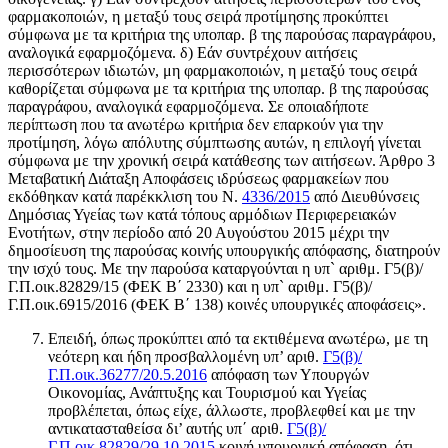
φαρμακοποιών, η μεταξύ τους σειρά προτίμησης προκύπτει
σύμφωνα με τα κριτήρια της υποπαρ. β της παρούσας παραγράφου,
αναλογικά εφαρμοζόμενα. δ) Εάν συντρέχουν αιτήσεις
περισσότερων ιδιωτών, μη φαρμακοποιών, η μεταξύ τους σειρά
καθορίζεται σύμφωνα με τα κριτήρια της υποπαρ. β της παρούσας
παραγράφου, αναλογικά εφαρμοζόμενα. Σε οποιαδήποτε
περίπτωση που τα ανωτέρω κριτήρια δεν επαρκούν για την
προτίμηση, λόγω απόλυτης σύμπτωσης αυτών, η επιλογή γίνεται
σύμφωνα με την χρονική σειρά κατάθεσης των αιτήσεων. Άρθρο 3
Μεταβατική Διάταξη Αποφάσεις ιδρύσεως φαρμακείων που
εκδόθηκαν κατά παρέκκλιση του Ν.
4336/2015
από Διευθύνσεις
Δημόσιας Υγείας των κατά τόπους αρμόδιων Περιφερειακών
Ενοτήτων, στην περίοδο από 20 Αυγούστου 2015 μέχρι την
δημοσίευση της παρούσας κοινής υπουργικής απόφασης, διατηρούν
την ισχύ τους. Με την παρούσα καταργούνται η υπ` αριθμ. Γ5(β)/
Γ.Π.οικ.82829/15 (ΦΕΚ Β΄ 2330) και η υπ` αριθμ. Γ5(β)/
Γ.Π.οικ.6915/2016 (ΦΕΚ Β΄ 138) κοινές υπουργικές αποφάσεις».
Επειδή, όπως προκύπτει από τα εκτιθέμενα ανωτέρω, με τη
νεότερη και ήδη προσβαλλομένη υπ’ αριθ.
Γ5(β)/
Γ.Π.οικ.36277/20.5.2016
απόφαση των Υπουργών
Οικονομίας, Ανάπτυξης και Τουρισμού και Υγείας
προβλέπεται, όπως είχε, άλλωστε, προβλεφθεί και με την
αντικατασταθείσα δι’ αυτής υπ΄ αριθ.
Γ5(β)/
Γ.Π.οικ.82829/29.10.2015
κοινή υπουργική απόφαση, ότι