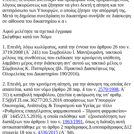
λόγους ακυρώσεως και ζήτησαν να γίνει δεκτή η αίτηση και τον
αντιπρόσωπο των Υπουργών, ο οποίος ζήτησε την απόρριψή της.
Μετά τη δημόσια συνεδρίαση το δικαστήριο συνήλθε σε διάσκεψη
σε αίθουσα του δικαστηρίου κ α ι
Αφού μελέτησε τα σχετικά έγγραφα
Σκέφθηκε κατά τον Νόμο
1. Επειδή, λόγω κωλύματος, κατά την έννοια του άρθρου 26 του ν.
3719/2008 (Α΄ 241) του Συμβούλου Ι. Μαντζουράνη, τακτικού
μέλους της συνθέσεως που εκδίκασε την κρινόμενη υπόθεση,
λαμβάνει μέρος στην διάσκεψη αντ’ αυτού ως τακτικό μέλος ο
Σύμβουλος Κ. Πισπιρίγκος (βλ. Πρακτικό Διασκέψεως της
Ολομελείας του Δικαστηρίου 190/2016).
2. Επειδή, με την κρινόμενη αίτηση, για την άσκηση της οποίας δεν
απαιτείται, κατά τον νόμο (άρθρο 28 παρ. 4 του ν.
2579/1998
, Α΄
31) η καταβολή παραβόλου, ζητείται η ακύρωση της υπ’ αριθμ.
Γ.5(β)/Γ.Π.οικ.36277/20.5.2016 αποφάσεως των Υπουργών
Οικονομίας, Ανάπτυξης & Τουρισμού και Υγείας με τίτλο
«Ρυθμίσεις επαγγέλματος φαρμακοποιού – Ίδρυση φαρμακείου»
(Β΄ 1445/23.5.2016), η οποία εκδόθηκε κατ΄ εξουσιοδότηση των
διατάξεων του άρθρου 1 του ν.
1963/1991
, όπως η διάταξη αυτή
αντικαταστάθηκε με το άρθρο 2 παράγραφος Δ υποπαράγραφος Δ12
στοιχείο 18 του ν.
4336/2015
(Α΄ 94).