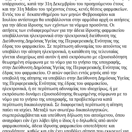
υπάρχουσες, κατά την 31η Δεκεμβρίου του προηγούμενου έτους
και την 31η Μαΐου του τρέχοντος έτους, κενές θέσεις φαρμακείων.
Εντός του α΄ δεκαπενθημέρου των μηνών Φεβρουαρίου και
Ιουλίου αντίστοιχα θα υποβάλλονται στην αρμόδια αρχή οι αιτήσεις
για την άδεια ίδρυσης των εχόντων τα νόμιμα προσόντα. Οι
αιτήσεις των ενδιαφερομένων για την άδεια ίδρυσης φαρμακείου
υποβάλλονται ηλεκτρονικά στην ηλεκτρονική διεύθυνση της
Διεύθυνσης Δημόσιας Υγείας της Περιφερειακής Ενότητας της
έδρας του φαρμακείου. Σε περίπτωση αδυναμίας του αιτούντος να
υποβάλει την αίτηση ηλεκτρονικά, η κατάθεση της τελευταίας
γίνεται ιδιοχείρως από αυτόν ή από εκπρόσωπο με εξουσιοδότηση
θεωρημένη σύμφωνα με το νόμο για το γνήσιο της υπογραφής,
στην Διεύθυνση Δημόσιας Υγείας της Περιφερειακής Ενότητας της
έδρας του φαρμακείου. Ο αιτών οφείλει εντός μηνός από την
υποβολή της αίτησης να υποβάλει στην Διεύθυνση Δημόσιας Υγείας
της Περιφερειακής Ενότητας της έδρας του φαρμακείου,
ηλεκτρονικά, ή σε περίπτωση αδυναμίας του ιδιοχείρως, ή με
εκπρόσωπο δυνάμει εξουσιοδότησης θεωρημένης σύμφωνα με το
νόμο για το γνήσιο της υπογραφής, τα προβλεπόμενα κατά
περίπτωση δικαιολογητικά. Σε διαφορετική περίπτωση η αίτηση
παύει να ισχύει. Μεταξύ των ανωτέρω δικαιολογητικών,
συμπεριλαμβάνεται και υπεύθυνη δήλωση του αιτούμενου, όπου
αναγράφει εάν έχει λάβει ήδη ο ίδιος ή ο δηλωθείς από αυτόν
φαρμακοποιός, άδεια ίδρυσης φαρμακείου οποτεδήποτε και
οπουδήποτε, καθώς και εάν έχει υποβάλει αίτηση που εκκρεμεί για